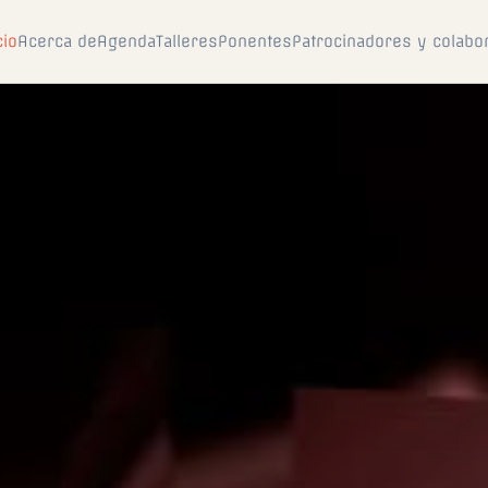
cio
Acerca de
Agenda
Talleres
Ponentes
Patrocinadores y colabo