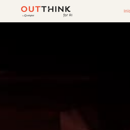
Ini
for AI