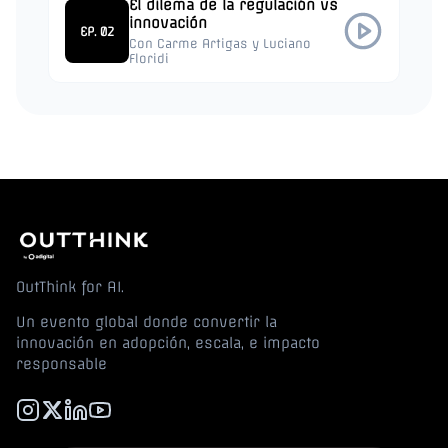
El dilema de la regulación vs
innovación
EP. 02
Con Carme Artigas y Luciano
Floridi
OutThink for AI.
Un evento global donde convertir la
innovación en adopción, escala, e impacto
responsable